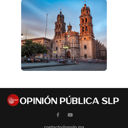
contacto@opslp.mx