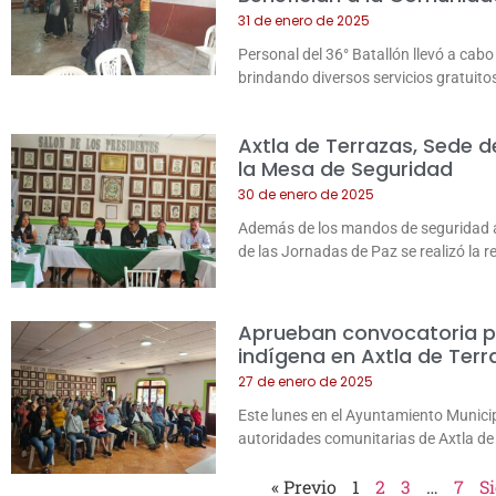
31 de enero de 2025
Personal del 36° Batallón llevó a cabo 
brindando diversos servicios gratuito
Axtla de Terrazas, Sede d
la Mesa de Seguridad
30 de enero de 2025
Además de los mandos de seguridad as
de las Jornadas de Paz se realizó la 
Aprueban convocatoria pa
indígena en Axtla de Terr
27 de enero de 2025
Este lunes en el Ayuntamiento Municip
autoridades comunitarias de Axtla d
« Previo
1
2
3
…
7
Si