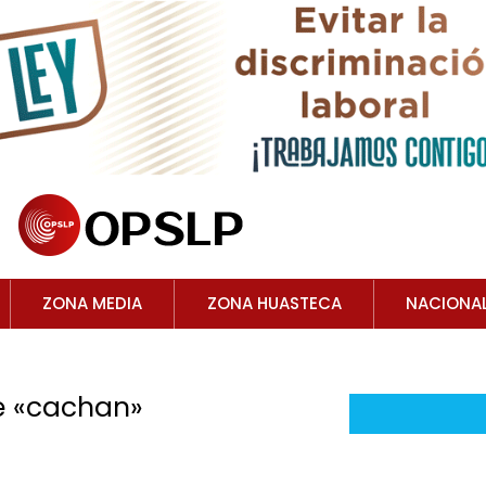
ZONA MEDIA
ZONA HUASTECA
NACIONA
ue «cachan»