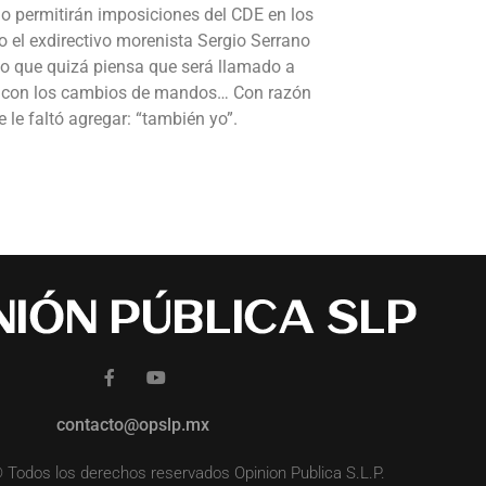
no permitirán imposiciones del CDE en los
el exdirectivo morenista Sergio Serrano
lo que quizá piensa que será llamado a
dos con los cambios de mandos… Con razón
le faltó agregar: “también yo”.
contacto@opslp.mx
 Todos los derechos reservados Opinion Publica S.L.P.