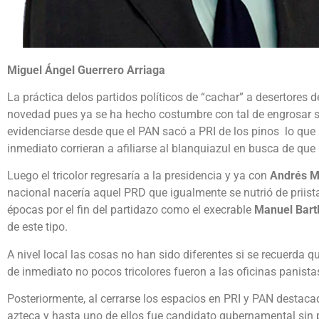
Miguel Ángel Guerrero Arriaga
La práctica delos partidos políticos de “cachar” a desertores d
novedad pues ya se ha hecho costumbre con tal de engrosar 
evidenciarse desde que el PAN sacó a PRI de los pinos lo que
inmediato corrieran a afiliarse al blanquiazul en busca de que
Luego el tricolor regresaría a la presidencia y ya con
Andrés M
nacional nacería aquel PRD que igualmente se nutrió de priis
épocas por el fin del partidazo como el execrable
Manuel Bartl
de este tipo.
A nivel local las cosas no han sido diferentes si se recuerda q
de inmediato no pocos tricolores fueron a las oficinas panistas
Posteriormente, al cerrarse los espacios en PRI y PAN destacad
azteca y hasta uno de ellos fue candidato gubernamental sin p