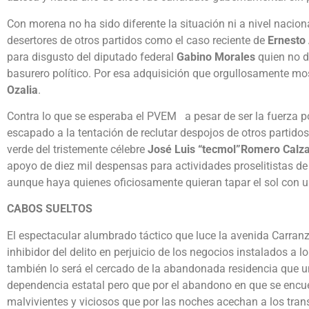
Con morena no ha sido diferente la situación ni a nivel nacion
desertores de otros partidos como el caso reciente de
Ernesto
para disgusto del diputado federal
Gabino Morales
quien no du
basurero político. Por esa adquisición que orgullosamente mo
Ozalia
.
Contra lo que se esperaba el PVEM a pesar de ser la fuerza po
escapado a la tentación de reclutar despojos de otros partido
verde del tristemente célebre
José Luis “tecmol”Romero Calz
apoyo de diez mil despensas para actividades proselitistas d
aunque haya quienes oficiosamente quieran tapar el sol con u
CABOS SUELTOS
El espectacular alumbrado táctico que luce la avenida Carran
inhibidor del delito en perjuicio de los negocios instalados a 
también lo será el cercado de la abandonada residencia que un
dependencia estatal pero que por el abandono en que se encue
malvivientes y viciosos que por las noches acechan a los tran