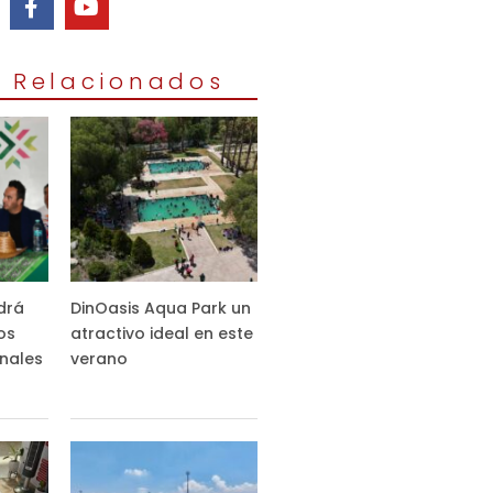
s Relacionados
drá
DinOasis Aqua Park un
os
atractivo ideal en este
nales
verano
s