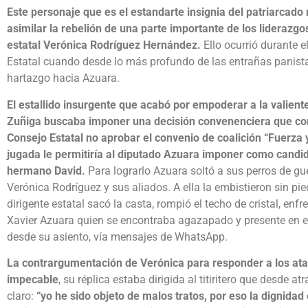
Este personaje que es el estandarte insignia del patriarcad
asimilar la rebelión de una parte importante de los liderazgo
estatal Verónica Rodríguez Hernández.
Ello ocurrió durante e
Estatal cuando desde lo más profundo de las entrañas panista
hartazgo hacia Azuara.
El estallido insurgente que acabó por empoderar a la valient
Zuñiga buscaba imponer una decisión convenenciera que cons
Consejo Estatal no aprobar el convenio de coalición “Fuerza 
jugada le permitiría al diputado Azuara imponer como candidat
hermano David.
Para lograrlo Azuara soltó a sus perros de gu
Verónica Rodríguez y sus aliados. A ella la embistieron sin pi
dirigente estatal sacó la casta, rompió el techo de cristal, en
Xavier Azuara quien se encontraba agazapado y presente en 
desde su asiento, vía mensajes de WhatsApp.
La contrargumentación de Verónica para responder a los ata
impecable
, su réplica estaba dirigida al titiritero que desde atr
claro:
“yo he sido objeto de malos tratos, por eso la dignida