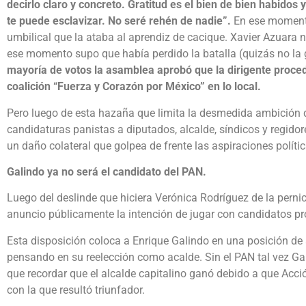
decirlo claro y concreto. Gratitud es el bien de bien habidos
te puede esclavizar. No seré rehén de nadie”.
En ese momento
umbilical que la ataba al aprendiz de cacique. Xavier Azuara 
ese momento supo que había perdido la batalla (quizás no l
mayoría de votos la asamblea aprobó que la dirigente proced
coalición “Fuerza y Corazón por México” en lo local.
Pero luego de esta hazaña que limita la desmedida ambición d
candidaturas panistas a diputados, alcalde, síndicos y regidor
un daño colateral que golpea de frente las aspiraciones políti
Galindo ya no será el candidato del PAN.
Luego del deslinde que hiciera Verónica Rodríguez de la pernici
anuncio públicamente la intención de jugar con candidatos pr
Esta disposición coloca a Enrique Galindo en una posición de a
pensando en su reelección como acalde. Sin el PAN tal vez Ga
que recordar que el alcalde capitalino ganó debido a que Acci
con la que resultó triunfador.