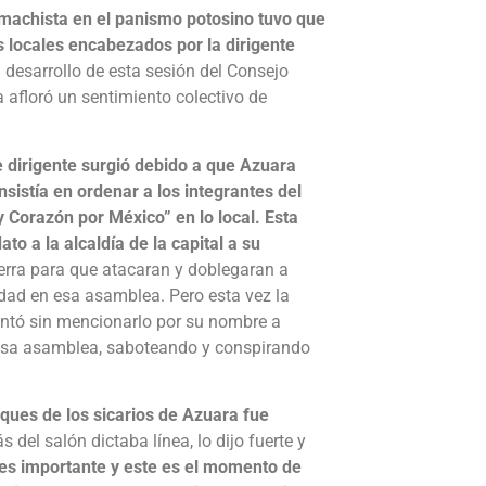
o machista en el panismo potosino tuvo que
s locales encabezados por la dirigente
l desarrollo de esta sesión del Consejo
 afloró un sentimiento colectivo de
e dirigente surgió debido a que Azuara
istía en ordenar a los integrantes del
y Corazón por México” en lo local. Esta
o a la alcaldía de la capital a su
erra para que atacaran y doblegaran a
edad en esa asamblea. Pero esta vez la
frentó sin mencionarlo por su nombre a
esa asamblea, saboteando y conspirando
ques de los sicarios de Azuara fue
ás del salón dictaba línea, lo dijo fuerte y
d es importante y este es el momento de