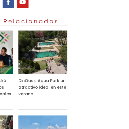
s Relacionados
drá
DinOasis Aqua Park un
os
atractivo ideal en este
nales
verano
s