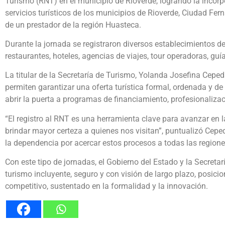
Turismo (RNT) en el municipio de Rioverde, logrando la incor
servicios turísticos de los municipios de Rioverde, Ciudad F
de un prestador de la región Huasteca.
Durante la jornada se registraron diversos establecimientos d
restaurantes, hoteles, agencias de viajes, tour operadoras, guí
La titular de la Secretaría de Turismo, Yolanda Josefina Cepe
permiten garantizar una oferta turística formal, ordenada y de
abrir la puerta a programas de financiamiento, profesionaliza
“El registro al RNT es una herramienta clave para avanzar en l
brindar mayor certeza a quienes nos visitan”, puntualizó Cepe
la dependencia por acercar estos procesos a todas las regione
Con este tipo de jornadas, el Gobierno del Estado y la Secreta
turismo incluyente, seguro y con visión de largo plazo, posic
competitivo, sustentado en la formalidad y la innovación.