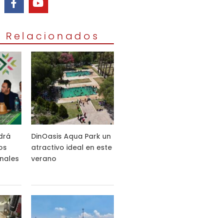
s Relacionados
drá
DinOasis Aqua Park un
os
atractivo ideal en este
nales
verano
s