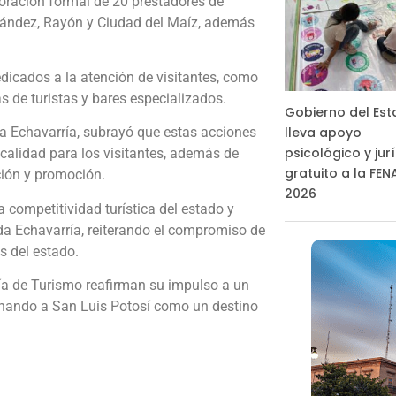
poración formal de 20 prestadores de
ernández, Rayón y Ciudad del Maíz, además
edicados a la atención de visitantes, como
as de turistas y bares especializados.
Gobierno del Es
lleva apoyo
da Echavarría, subrayó que estas acciones
psicológico y jur
 calidad para los visitantes, además de
gratuito a la FE
ción y promoción.
2026
a competitividad turística del estado y
da Echavarría, reiterando el compromiso de
s del estado.
ría de Turismo reafirman su impulso a un
ionando a San Luis Potosí como un destino