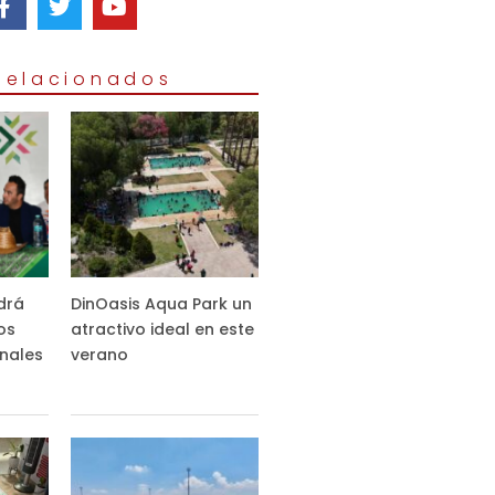
 Relacionados
drá
DinOasis Aqua Park un
os
atractivo ideal en este
nales
verano
s