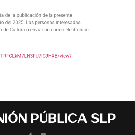
a de la publicación de la presente
lio del 2025. Las personas interesadas
 de Cultura o enviar un correo electrónico
gbzfTRFCLkM7LN3FU7IC9HXB/view?