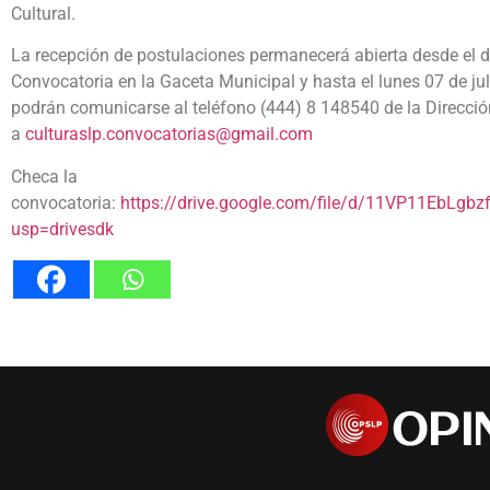
Cultural.
La recepción de postulaciones permanecerá abierta desde el dí
Convocatoria en la Gaceta Municipal y hasta el lunes 07 de ju
podrán comunicarse al teléfono (444) 8 148540 de la Dirección
a
culturaslp.convocatorias@gmail.com
Checa la
convocatoria:
https://drive.google.com/file/d/11VP11EbL
usp=drivesdk