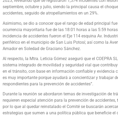
2023, revelando que se registraron 1,574 incidentes con lesio
septiembre, octubre y julio, siendo la principal causa el choq
accidentes, seguido de atropellamientos en un 29%.
Asimismo, se dio a conocer que el rango de edad principal fue
ocurrencia mayoritaria fue de las 18:01 horas a las 5:59 horas
incidencia de accidentes fueron el Eje 114 esquina Av. Industria
periférico en el municipio de San Luis Potosí; así como la Av
Amador en Soledad de Graciano Sánchez.
Al respecto, la Mtra. Leticia Gómez aseguró que el COEPRA SL
sistema integrado de movilidad y seguridad vial que contribuy
en el tránsito, con base en información confiable y evidencia c
es muy importante porque ayudará a concientizar y trabajar 
respondientes para la prevención de accidentes”.
Durante la reunión se abordaron temas de investigación de trán
requieren especial atención para la prevención de accidentes,
por lo que al quedar reinstalado el Comité se buscarán acerca
estrategias que sumen a una política pública que beneficie el 