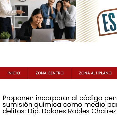
INICIO
ZONA CENTRO
ZONA ALTIPLANO
Proponen incorporar al código pena
sumisión química como medio par
delitos: Dip. Dolores Robles Chairez