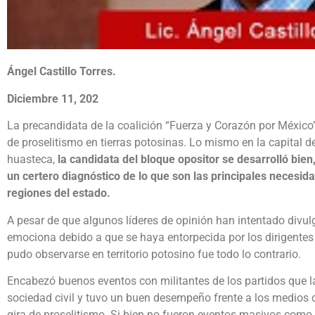
Ángel Castillo Torres.
Diciembre 11, 202
La precandidata de la coalición “Fuerza y Corazón por México”
de proselitismo en tierras potosinas. Lo mismo en la capital d
huasteca,
la candidata del bloque opositor se desarrolló bien
un certero diagnóstico de lo que son las principales necesida
regiones del estado.
A pesar de que algunos líderes de opinión han intentado divu
emociona debido a que se haya entorpecida por los dirigentes 
pudo observarse en territorio potosino fue todo lo contrario.
Encabezó buenos eventos con militantes de los partidos que l
sociedad civil y tuvo un buen desempeño frente a los medios 
gira de proselitismo. Si bien no fueron eventos masivos como 