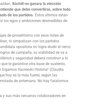
spaldan.
Xóchitl no ganara la elección
o entiende que debe convertirse, sobre todo
solo de los partidos.
Éstos últimos están
por los egos y ambiciones desmedidas de
sajes de proselitismo con esos miles de
itan, ni simpatizan con los partidos
andidata opositora no logra eludir el cerco
logros de campaña, su viabilidad se va a
uilibrios y sagacidad deberá construir a lo
que le garantice otra base de sustento,
os Sigamos Haciendo Historia” (Claudia
ue hoy es la más fuerte, según las
 derrotada de antemano. No hay fatalismos
ora y sus más cercanos colaboradores en