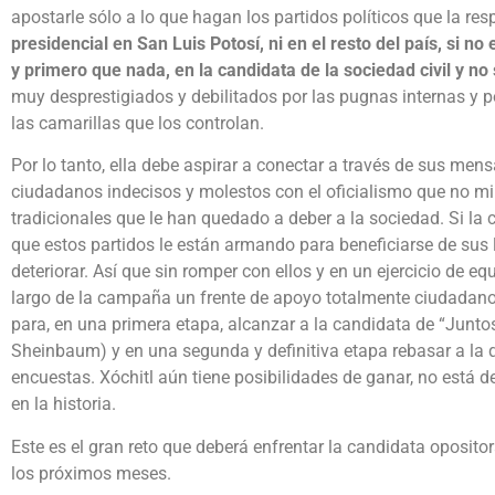
apostarle sólo a lo que hagan los partidos políticos que la re
presidencial en San Luis Potosí, ni en el resto del país, si n
y primero que nada, en la candidata de la sociedad civil y no 
muy desprestigiados y debilitados por las pugnas internas y 
las camarillas que los controlan.
Por lo tanto, ella debe aspirar a conectar a través de sus men
ciudadanos indecisos y molestos con el oficialismo que no mil
tradicionales que le han quedado a deber a la sociedad. Si la c
que estos partidos le están armando para beneficiarse de sus 
deteriorar. Así que sin romper con ellos y en un ejercicio de eq
largo de la campaña un frente de apoyo totalmente ciudadano 
para, en una primera etapa, alcanzar a la candidata de “Junt
Sheinbaum) y en una segunda y definitiva etapa rebasar a la q
encuestas. Xóchitl aún tiene posibilidades de ganar, no está
en la historia.
Este es el gran reto que deberá enfrentar la candidata oposit
los próximos meses.