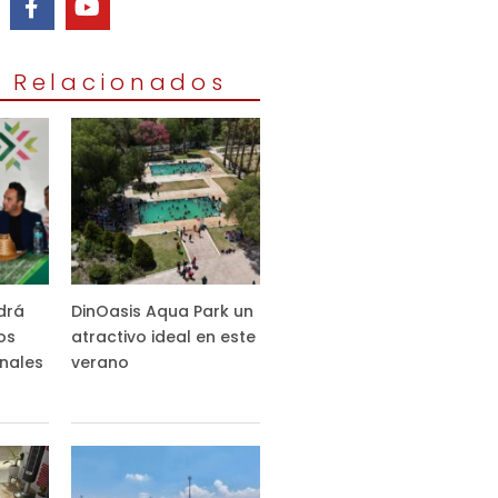
s Relacionados
drá
DinOasis Aqua Park un
os
atractivo ideal en este
nales
verano
s