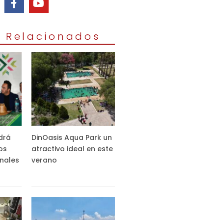
s Relacionados
drá
DinOasis Aqua Park un
os
atractivo ideal en este
nales
verano
s