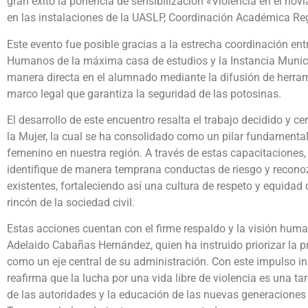
gran éxito la ponencia de sensibilización «Violencia en el nov
en las instalaciones de la UASLP, Coordinación Académica Re
Este evento fue posible gracias a la estrecha coordinación en
Humanos de la máxima casa de estudios y la Instancia Munici
manera directa en el alumnado mediante la difusión de herram
marco legal que garantiza la seguridad de las potosinas.
El desarrollo de este encuentro resalta el trabajo decidido y c
la Mujer, la cual se ha consolidado como un pilar fundamenta
femenino en nuestra región. A través de estas capacitaciones, 
identifique de manera temprana conductas de riesgo y recon
existentes, fortaleciendo así una cultura de respeto y equidad 
rincón de la sociedad civil.
Estas acciones cuentan con el firme respaldo y la visión hu
Adelaido Cabañas Hernández, quien ha instruido priorizar la p
como un eje central de su administración. Con este impulso in
reafirma que la lucha por una vida libre de violencia es una
de las autoridades y la educación de las nuevas generaciones 