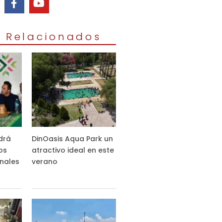
s Relacionados
drá
DinOasis Aqua Park un
os
atractivo ideal en este
nales
verano
s