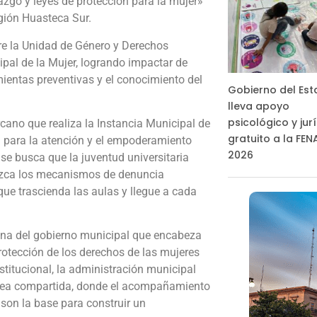
iazgo y leyes de protección para la mujer»
gión Huasteca Sur.
tre la Unidad de Género y Derechos
pal de la Mujer, logrando impactar de
ientas preventivas y el conocimiento del
Gobierno del Es
lleva apoyo
psicológico y jur
ercano que realiza la Instancia Municipal de
gratuito a la FE
l para la atención y el empoderamiento
2026
se busca que la juventud universitaria
ozca los mecanismos de denuncia
que trascienda las aulas y llegue a cada
mana del gobierno municipal que encabeza
rotección de los derechos de las mujeres
stitucional, la administración municipal
 tarea compartida, donde el acompañamiento
son la base para construir un