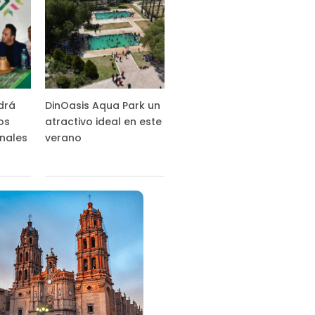
drá
DinOasis Aqua Park un
os
atractivo ideal en este
nales
verano
s